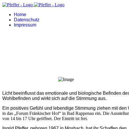
Home
Datenschutz
Impressum
Farben des Lichts
colores de luz
Licht beeinflusst das emotionale und biologische Befinden d
Wohlbefinden und wirkt sich auf die Stimmung aus.
Ein positives Gefühl und lebendige Stimmung ziehen mit den W
in das „Forum Fränkischer Hof“ in Bad Rappenau ein. Die Ausstellung
von 14 bis 17 Uhr geöffnet. Der Eintritt ist frei.
Ingrid Pfeffer, geboren 1967 in Mosbach, hat ihr Schaffen den