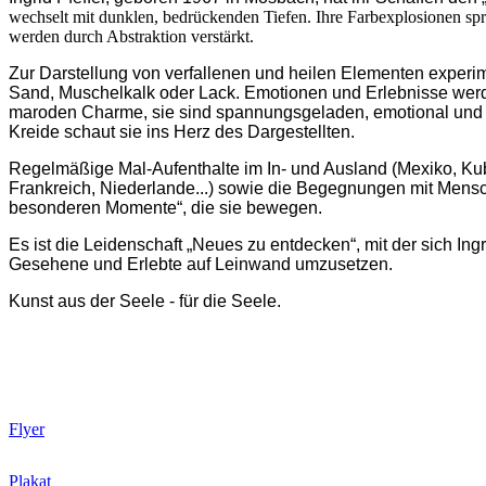
wechselt mit dunklen, bedrückenden Tiefen. Ihre Farbexplosionen spre
werden durch Abstraktion verstärkt.
Zur Darstellung von verfallenen und heilen Elementen experime
Sand, Muschelkalk oder Lack. Emotionen und Erlebnisse werde
maroden Charme, sie sind spannungsgeladen, emotional und ve
Kreide schaut sie ins Herz des Dargestellten.
Regelmäßige Mal-Aufenthalte im In- und Ausland (Mexiko, Kuba,
Frankreich, Niederlande...) sowie die Begegnungen mit Mensche
besonderen Momente“, die sie bewegen.
Es ist die Leidenschaft „Neues zu entdecken“, mit der sich In
Gesehene und Erlebte auf Leinwand umzusetzen.
Kunst aus der Seele - für die Seele.
Flyer
Plakat